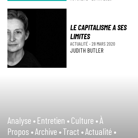
LE CAPITALISME A SES
LIMITES
ACTUALITÉ
-
28 MARS 2020
JUDITH BUTLER
Analyse •
Entretien •
Culture •
À
Propos •
Archive •
Tract •
Actualité •