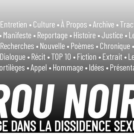
Entretien •
Culture •
À Propos •
Archive •
Trac
•
Manifeste •
Reportage •
Histoire •
Justice •
L
Recherches •
Nouvelle •
Poèmes •
Chronique 
Dialogue •
Récit •
TOP 10 •
Fiction •
Extrait •
Le
ortilèges •
Appel •
Hommage •
Idées •
Présent
ROU NOI
E DANS LA DISSIDENCE SEX