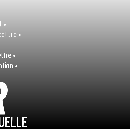
t •
ecture •
•
ttre •
ation •
R
UELLE