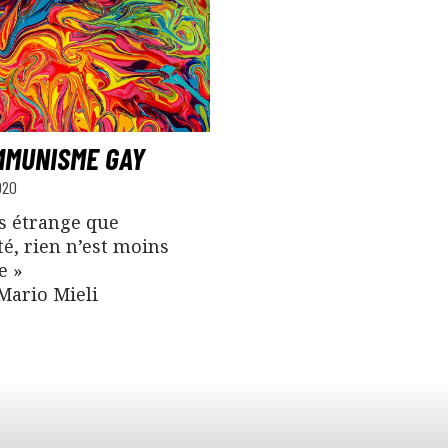
MMUNISME GAY
020
us étrange que
té, rien n’est moins
e »
Mario Mieli