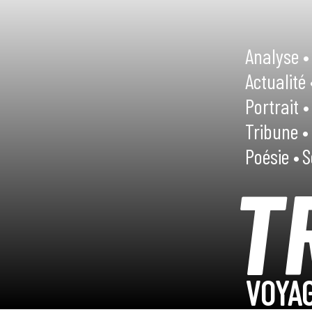
Analyse •
Actualité 
Portrait •
Tribune •
Poésie •
S
T
VOYAG