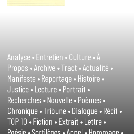
Analyse •
Entretien •
Culture •
À
Propos •
Archive •
Tract •
Actualité •
Manifeste •
Reportage •
Histoire •
Justice •
Lecture •
Portrait •
Recherches •
Nouvelle •
Poèmes •
Chronique •
Tribune •
Dialogue •
Récit •
TOP 10 •
Fiction •
Extrait •
Lettre •
Poésie •
Sortilèges •
Appel •
Hommage •