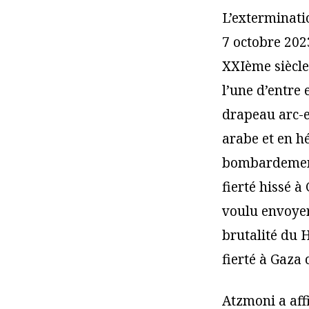
L’exterminati
7 octobre 202
XXIème siècle
l’une d’entre 
drapeau arc-e
arabe et en h
bombardements
fierté hissé
voulu envoyer
brutalité du 
fierté à Gaza 
Atzmoni a affi