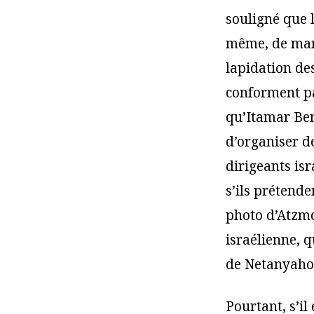
souligné que l
même, de mani
lapidation de
conforment pas
qu’Itamar Ben-
d’organiser de
dirigeants i
s’ils prétende
photo d’Atzmon
israélienne, q
de Netanyaho
Pourtant, s’il