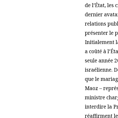
de l’État, les
dernier avat
relations pub
présenter le 
Initialement 
a coûté à l’Ét
seule année 2
israélienne. 
que le mariage
Maoz – représ
ministre charg
interdire la P
réaffirment le