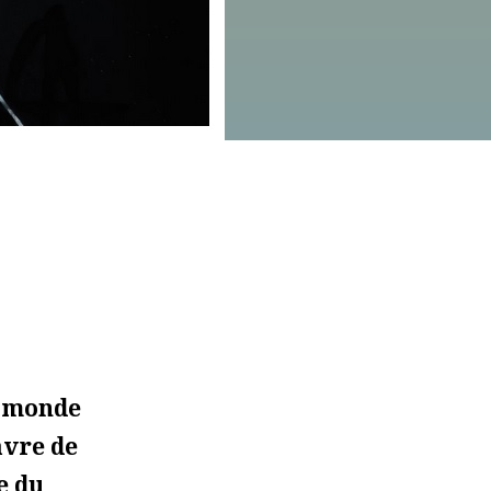
u monde
avre de
e du