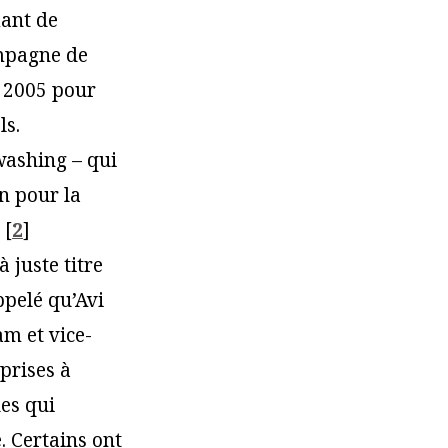
iant de
mpagne de
s 2005 pour
ls.
washing – qui
on pour la
[
2
]
 juste titre
ppelé qu’Avi
m et vice-
eprises à
ues qui
. Certains ont