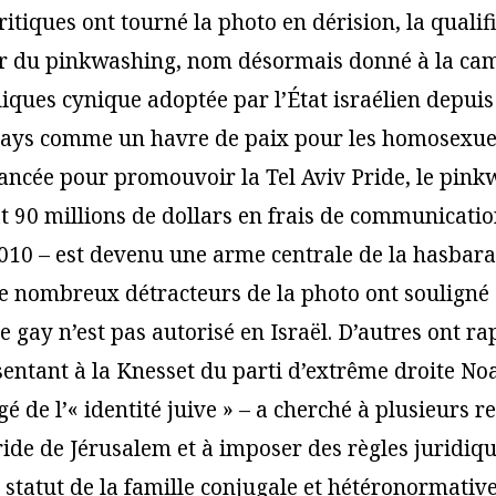
 critiques ont tourné la photo en dérision, la qualif
ar du pinkwashing, nom désormais donné à la ca
liques cynique adoptée par l’État israélien depui
pays comme un havre de paix pour les homosexue
lancée pour promouvoir la Tel Aviv Pride, le pink
at 90 millions de dollars en frais de communicati
010 – est devenu une arme centrale de la hasbara
De nombreux détracteurs de la photo ont souligné à
 gay n’est pas autorisé en Israël. D’autres ont ra
entant à la Knesset du parti d’extrême droite Noa
é de l’« identité juive » – a cherché à plusieurs r
ride de Jérusalem et à imposer des règles juridiq
 statut de la famille conjugale et hétéronormative