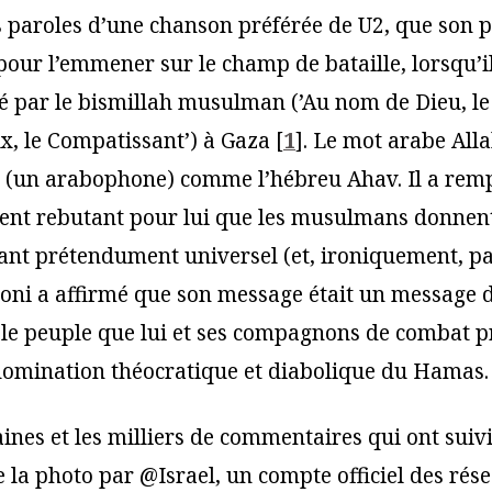
s paroles d’une chanson préférée de U2, que son p
our l’emmener sur le champ de bataille, lorsqu’il
é par le bismillah musulman (’Au nom de Dieu, le
x, le Compatissant’) à Gaza
[
1
]
. Le mot arabe All
 (un arabophone) comme l’hébreu Ahav. Il a rem
ent rebutant pour lui que les musulmans donnent
iant prétendument universel (et, ironiquement, pa
oni a affirmé que son message était un message d
 le peuple que lui et ses compagnons de combat p
 domination théocratique et diabolique du Hamas.
ines et les milliers de commentaires qui ont suivi
e la photo par @Israel, un compte officiel des rés