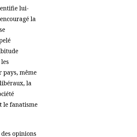
ntifie lui-
 encouragé la
se
pelé
abitude
 les
ur pays, même
 libéraux, la
ociété
et le fanatisme
u des opinions