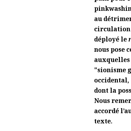
pinkwashing
au détrimen
circulation
déployé le
nous pose c
auxquelles
"sionisme 
occidental,
dont la pos
Nous reme
accordé l’a
texte.