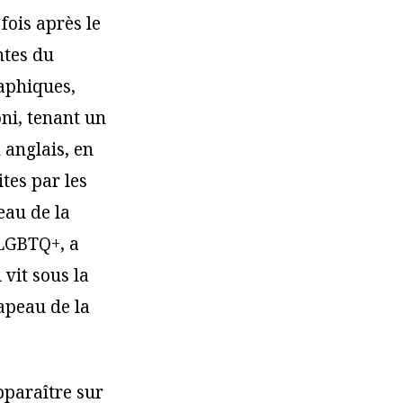
fois après le
ntes du
aphiques,
oni, tenant un
 anglais, en
tes par les
eau de la
 LGBTQ+, a
vit sous la
apeau de la
apparaître sur