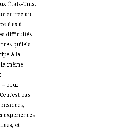
aux États-Unis,
eur entrée au
celé·es à
es difficultés
nces qu’iels
ipe à la
e la même
s
n – pour
Ce n’est pas
ndicapées,
es expériences
iées, et