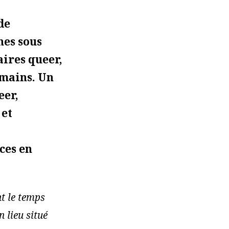
de
nes sous
aires queer,
 mains. Un
eer,
 et
ces en
t le temps
n lieu situé