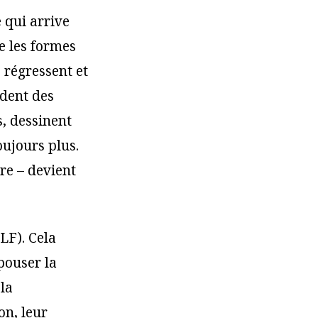
e qui arrive
e les formes
, régressent et
ident des
, dessinent
oujours plus.
re – devient
LF). Cela
pouser la
 la
on, leur