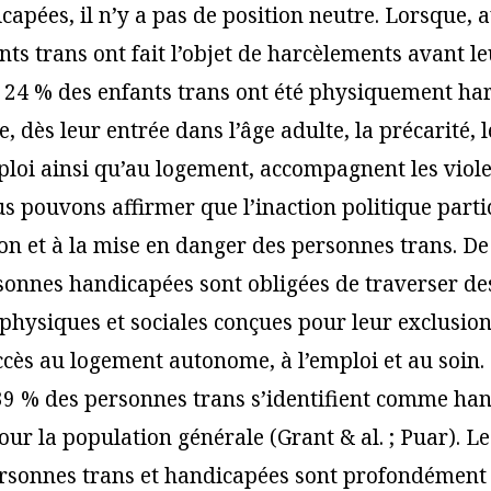
capées, il n’y a pas de position neutre. Lorsque, 
ts trans ont fait l’objet de harcèlements avant l
e 24 % des enfants trans ont été physiquement har
e, dès leur entrée dans l’âge adulte, la précarité, l
mploi ainsi qu’au logement, accompagnent les viole
s pouvons affirmer que l’inaction politique partic
on et à la mise en danger des personnes trans. D
rsonnes handicapées sont obligées de traverser de
 physiques et sociales conçues pour leur exclusio
ccès au logement autonome, à l’emploi et au soin. 
39 % des personnes trans s’identifient comme ha
our la population générale (Grant & al. ; Puar). L
rsonnes trans et handicapées sont profondément l