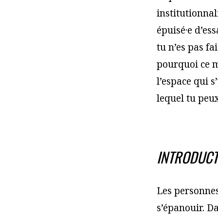
institutionnal
épuisé·e d’es
tu n’es pas fa
pourquoi ce ma
l’espace qui 
lequel tu peux
INTRODUCT
Les personnes
s’épanouir. 