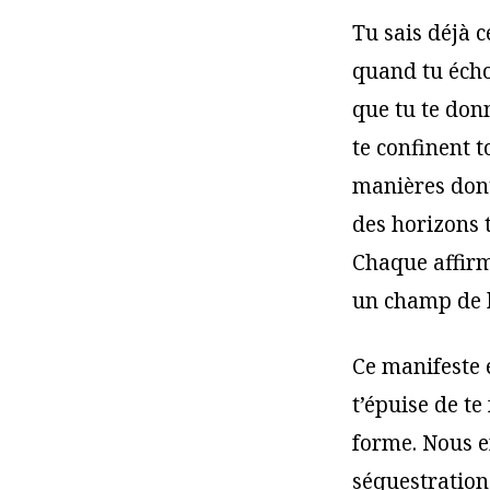
Tu sais déjà c
quand tu écho
que tu te donn
te confinent 
manières dont
des horizons 
Chaque affirm
un champ de b
Ce manifeste e
t’épuise de te
forme. Nous en
séquestration