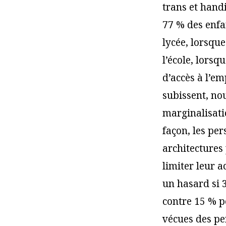
trans et handi
77 % des enfan
lycée, lorsqu
l’école, lorsqu
d’accès à l’e
subissent, nou
marginalisati
façon, les pe
architectures
limiter leur a
un hasard si 
contre 15 % p
vécues des pe