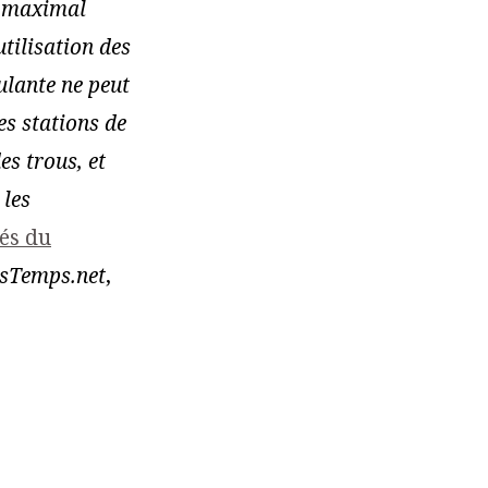
s maximal
utilisation des
ulante ne peut
es stations de
es trous, et
 les
tés du
sTemps.net
,