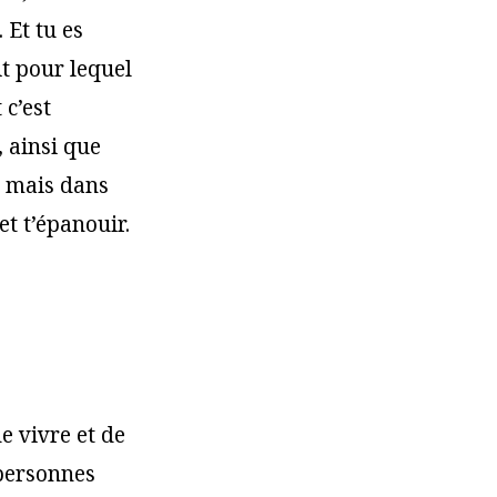
 Et tu es
t pour lequel
 c’est
, ainsi que
, mais dans
et t’épanouir.
e vivre et de
personnes