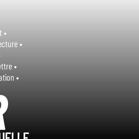
t •
ecture •
•
ttre •
ation •
R
UELLE