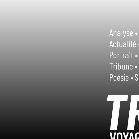
Analyse •
Actualité 
Portrait •
Tribune •
Poésie •
S
T
VOYAG