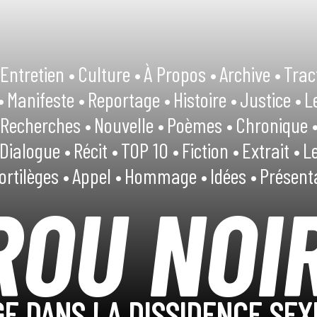
Entretien •
Culture •
À Propos •
Archive •
Trac
•
Manifeste •
Reportage •
Histoire •
Justice •
L
Recherches •
Nouvelle •
Poèmes •
Chronique 
Dialogue •
Récit •
TOP 10 •
Fiction •
Extrait •
Le
ortilèges •
Appel •
Hommage •
Idées •
Présent
ROU NOI
E DANS LA DISSIDENCE SEX